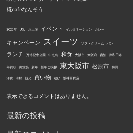
糀cafeなんそう
イベント
2023年
USJ
お土産
イルミネーション
カレー
スイーツ
キャンペーン
ソフトクリーム
パン
ランチ
和食
万博記念公園
中之島
大阪市
大阪府
宿泊
岸和田市
東大阪市
松原市
年賀状
御堂筋
新年
新年ご挨拶
梅田
買い物
洋食
海鮮
観光
遊び
阪神百貨店
表示できるコメントはありません。
最新の投稿