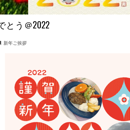
とう＠2022
新年ご挨拶