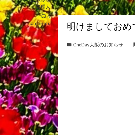
By
隊長＠
管理人
0
明けましておめで
comments
OneDay大阪のお知らせ