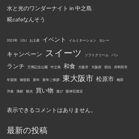
り
水と光のワンダーナイト in 中之島
糀cafeなんそう
イベント
2023年
USJ
お土産
イルミネーション
カレー
スイーツ
キャンペーン
ソフトクリーム
パン
ランチ
和食
万博記念公園
中之島
大阪市
大阪府
宿泊
岸和田市
東大阪市
松原市
年賀状
御堂筋
新年
新年ご挨拶
梅田
買い物
洋食
海鮮
観光
遊び
阪神百貨店
表示できるコメントはありません。
最新の投稿