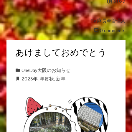
1月 2023
By
隊長＠管理人
0 comments
あけましておめでとう
OneDay大阪のお知らせ
2023年
,
年賀状
,
新年