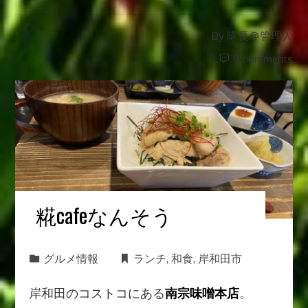
By
隊長＠管理人
0 comments
糀cafeなんそう
グルメ情報
ランチ
,
和食
,
岸和田市
岸和田のコストコにある
南宗味噌本店
。