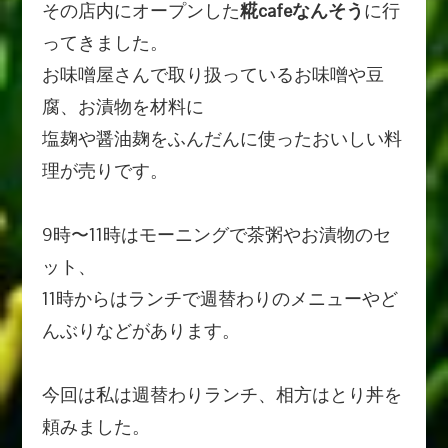
その店内にオープンした
糀cafeなんそう
に行
ってきました。
お味噌屋さんで取り扱っているお味噌や豆
腐、お漬物を材料に
塩麹や醤油麹をふんだんに使ったおいしい料
理が売りです。
9時〜11時はモーニングで茶粥やお漬物のセ
ット、
11時からはランチで週替わりのメニューやど
んぶりなどがあります。
今回は私は週替わりランチ、相方はとり丼を
頼みました。