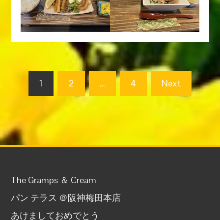
投
1
2
…
4
Next
稿
の
ペ
ー
The Gramps ＆ Cream
ジ
パン テラス ＠阪神梅田本店
送
あけましておめでとう