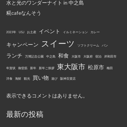
水と光のワンダーナイト in 中之島
糀cafeなんそう
イベント
2023年
USJ
お土産
イルミネーション
カレー
スイーツ
キャンペーン
ソフトクリーム
パン
ランチ
和食
万博記念公園
中之島
大阪市
大阪府
宿泊
岸和田市
東大阪市
松原市
年賀状
御堂筋
新年
新年ご挨拶
梅田
買い物
洋食
海鮮
観光
遊び
阪神百貨店
表示できるコメントはありません。
最新の投稿