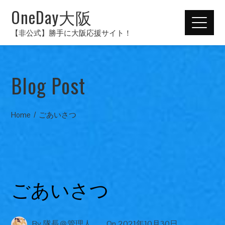
OneDay大阪
【非公式】勝手に大阪応援サイト！
Blog Post
Home
ごあいさつ
ごあいさつ
By
隊長＠管理人
On
2021年10月30日