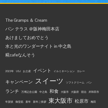
The Gramps ＆ Cream
パン テラス ＠阪神梅田本店
あけましておめでとう
水と光のワンダーナイト in 中之島
糀cafeなんそう
イベント
2023年
USJ
お土産
イルミネーション
カレー
スイーツ
キャンペーン
ソフトクリーム
パン
ランチ
和食
万博記念公園
中之島
大阪市
大阪府
宿泊
岸和田市
東大阪市
松原市
年賀状
御堂筋
新年
新年ご挨拶
梅田